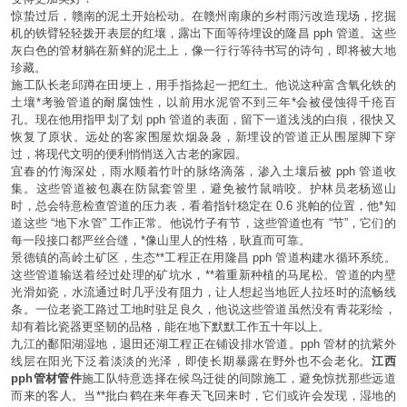
惊蛰过后，赣南的泥土开始松动。在赣州南康的乡村雨污改造现场，挖掘
机的铁臂轻轻拨开表层的红壤，露出下面等待埋设的隆昌 pph 管道。这些
灰白色的管材躺在新鲜的泥土上，像一行行等待书写的诗句，即将被大地
珍藏。
施工队长老邱蹲在田埂上，用手指捻起一把红土。他说这种富含氧化铁的
土壤*考验管道的耐腐蚀性，以前用水泥管不到三年*会被侵蚀得千疮百
孔。现在他用指甲划了划 pph 管道的表面，留下一道浅浅的白痕，很快又
恢复了原状。远处的客家围屋炊烟袅袅，新埋设的管道正从围屋脚下穿
过，将现代文明的便利悄悄送入古老的家园。
宜春的竹海深处，雨水顺着竹叶的脉络滴落，渗入土壤后被 pph 管道收
集。这些管道被包裹在防鼠套管里，避免被竹鼠啃咬。护林员老杨巡山
时，总会特意检查管道的压力表，看着指针稳定在 0.6 兆帕的位置，他*知
道这些 “地下水管” 工作正常。他说竹子有节，这些管道也有 “节”，它们的
每一段接口都严丝合缝，*像山里人的性格，耿直而可靠。
景德镇的高岭土矿区，生态**工程正在用隆昌 pph 管道构建水循环系统。
这些管道输送着经过处理的矿坑水，**着重新种植的马尾松。管道的内壁
光滑如瓷，水流通过时几乎没有阻力，让人想起当地匠人拉坯时的流畅线
条。一位老瓷工路过工地时驻足良久，他说这些管道虽然没有青花彩绘，
却有着比瓷器更坚韧的品格，能在地下默默工作五十年以上。
九江的鄱阳湖湿地，退田还湖工程正在铺设排水管道。pph 管材的抗紫外
线层在阳光下泛着淡淡的光泽，即使长期暴露在野外也不会老化。
江西
pph管材管件
施工队特意选择在候鸟迁徙的间隙施工，避免惊扰那些远道
而来的客人。当**批白鹤在来年春天飞回来时，它们或许会发现，湿地的