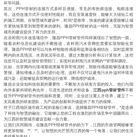
坏等问题。
其次，PPH管材的连接方式多样且便捷。常见的有热熔连接、电熔连接
等。这些连接方式不仅密封性能好，而且安装速度快，能够大大缩短工程
的施工周期。在智慧城市建设中，时间*是效率，快速的建设速度能够让城
市更快地享受到智慧带来的便利。隆昌PPH管材的这一特性，无疑为智慧
城市的建设提供了有力的支持。
在农村雨污水改造项目中，隆昌PPH管材管件同样展现出了智慧的一面。
随着农村信息化建设的不断推进，农村雨污水管网也需要实现智能化管
理。隆昌PPH管材可以与各种智能传感器和监测设备相结合，实时监测管
网内的水流情况、水质状况等信息。通过大数据分析和云计算技术，这些
信息可以及时反馈给管理部门，实现对农村雨污水管网的**管理和调控。
比如，当管网内出现堵塞或泄漏等异常情况时，智能传感器能够迅速发出
警报，通知维修人员及时进行处理。这样不仅可以避免污水外溢对环境造
成污染，还能够提高管网的运行效率，降低维护成本。
隆昌企业深知科技创新的重要性，不断加大在研发方面的投入。他们与国
内外多家科研机构合作，引进先进的技术和设备，
江西pph管材管件
不断
提升PPH管材管件的性能和质量。同时，企业还注重人才培养，建立了一
支高素质的研发团队，为产品的创新和升级提供了有力的保障。
对于江西地区做市政工程的老板们来说，选择隆昌PPH管材管件，*是选择
了科技与智慧的融合。它能够让您的工程在激烈的市场竞争中脱颖而出，
为江西的智慧城市建设贡献一份力量。
让我们共同期待，在隆昌PPH管材管件的助力下，江西的市政管网能够变
得更加智能、**、**。让智慧的光芒照亮江西的每一个角落，让我们的生活
变得更加美好！