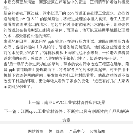
水质变得更加清澈，而那些藏在芦苇丛中的管道，正悄悄守护着这片栖息
地。
新余的钢铁厂区边缘，污水处理厂的 pph 管道正在处理工业废水。这些管
道能耐住 pH 值 3-11 的酸碱腐蚀，将经过处理的水排入袁河。老工人王师
傅看着管道里流出的清水，想起年轻时用钢管输送污水的日子，那些锈蚀
的管道总在检修时流出刺鼻的液体，而现在，他可以直接用手触摸处理后
的水，感受那份久违的清凉。
鹰潭的稻田里，灌溉用的 pph 管道正在进行压力测试。农民们围着压力表
欢呼，当指针指向 1.0 兆帕时，管道依然安然无恙。他们说这些管道比以
前的水泥管厉害多了，*算拖拉机从上面碾过也不会破裂。一位老农摸着管
道光滑的表面，感叹道：“现在的管子都长记性了，知道要好好干活。”
当*后一缕阳光掠过武功山的草甸，萍乡的农村污水改造工程还在继续。隆
昌 pph 管道顺着山势蜿蜒而下，将各家各户的污水收集起来。村主任用手
机拍下管道并网的瞬间，要发给在外打工的村民看看。他说这些管道不仅
改变了村里的环境，更让年轻人看到了家乡的变化，*近已有好几户人家表
示要回乡创业了。
上一篇：
南亚UPVC工业管材管件应用场景
下一篇：
江西cpvc工业管材管件：不断推出具有创新性的产品和解决
方案
网站首页
关于隆昌
产品中心
公司新闻