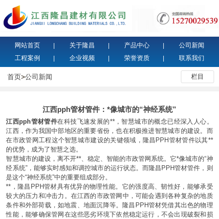
网站首页
关于隆昌
产品中心
公司新闻
工程案例
企业视频
荣誉资质
联系我们
首页
>
公司新闻
栏目
江西pph管材管件：*像城市的“神经系统”
江西pph管材管件
在科技飞速发展的**，智慧城市的概念已经深入人心。
江西，作为我国中部地区的重要省份，也在积极推进智慧城市的建设。而
在市政管网工程这个智慧城市建设的关键领域，隆昌PPH管材管件以其**
的优势，成为了智慧之选。
智慧城市的建设，离不开**、稳定、智能的市政管网系统。它*像城市的“神
经系统”，能够实时感知和调控城市的运行状态。而隆昌PPH管材管件，则
是这个“神经系统”中的重要组成部分。
**，隆昌PPH管材具有优异的物理性能。它的强度高、韧性好，能够承受
较大的压力和冲击力。在江西的市政管网中，可能会遇到各种复杂的地质
条件和外部荷载，如地震、地面沉降等。隆昌PPH管材凭借其出色的物理
性能，能够确保管网在这些恶劣环境下依然稳定运行，不会出现破裂和损